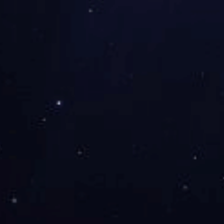
导航
网站首
竞技宝·(JJB)官网 - 华语电竞行业引
领者✅🏆『wywjh.com』🏆✅是世
了解竞
界顶级真人游戏让生活更精彩!为国
内游戏玩家打造的全球最顶级乐趣
体育热
游戏APP,提供下载、入口、首页、
体育明
平台、登陆、官网、二十四小时专
属客服在线服务!全球最安全,最信誉,
服务类
最公平的平台运营商!
互动竞
马鞍山市转僚峰257号
电话: 15297050539
邮箱: tkemwfrv@gmail.com