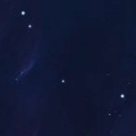
比赛节奏分析
排球队在精英赛中的比赛节奏表现是影响其整体竞技状态的重要
接关系到攻防转换的效率。如果球队能迅速适应场上的变化，就
一些比赛中，我们可以看到重庆排球队通过快速发球和灵活跑动
得分机会。
，重庆队员们在场上表现出的敏锐反应能力也是他们保持良好节
攻时的快速决策，都显示了队员们扎实的基本功和良好的战术意
进攻成功率，也为防守端提供了及时支持。