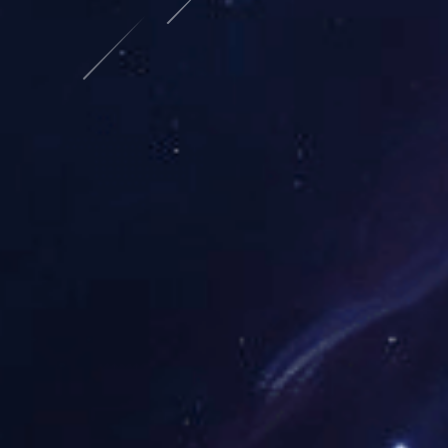
足球明星化身DJ打
碟现场激情四溢的
精彩瞬间图片素材
分享
然而
不仅
东山再起的足球明
来必
星背后的励志故事
与辉煌成就揭秘
2、
战术
弗兰克的足球传
适应
奇：从球场到荣耀
如，
的辉煌之路
同时
度的
北京篮球队在挑战
种局
赛中的意识表现分
析与点评探讨
3、
良好