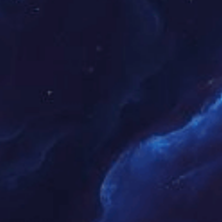
己的角色定位，这样才能形成有效互动。在精英赛期间，他们通
合，以求达到最佳配合效果。这种基础上的默契，使得他们在关
失误率。
增强配合效率，教练团队还定期组织集体活动，让队员们在场外
围不仅增进了信任感，还促进了沟通协作，使得每位球员都愿意
进。
目前已有一定基础，但依然需要重视新加入成员与老队员之间协
可以引入更多合作性质的小组活动，通过实践来加强各自间的理
的基础。
JJB
心理素质的重要性
素质对于运动员而言至关重要，而这点在高水平赛事中尤为明显
需具备稳定且积极向上的心态以抵御外界干扰。在精英赛中，我
挥失常，因此健全心理辅导机制显得尤为重要。
帮助运动员更好地管理情绪并保持专注，可以开展系统性的心理