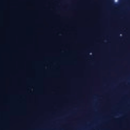
北京乒乓球队在锦
白自
标赛中的耐力表现
断磨
分析与启示
减少
为了
和田足球明星的崛
的氛
起与成就揭秘你知
同奋
道是谁吗
尽管
lv拉杆箱与足球明星
中，
的完美结合展现奢
坚实
华与运动的魅力
竞技宝
全球最帅足球明星
4、
排行榜揭晓谁将荣
心理
登第一名的宝座
球队
致发
为了