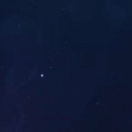
因素。在比赛过程中，节奏的把
能有效掌握主动权。因此，在过
来打乱对手的节奏，从而创造出
奏的重要原因。无论是接发球还
识。这种高效的反应速度不仅提