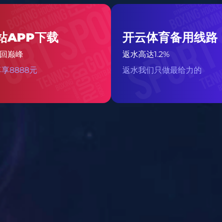
庆排球队在精英赛中的节奏表现分析与未来展望
25-10-30 08:38:54
旨在对重庆排球队在精英赛中的节奏表现进行深入分析，并展望
、战术执行、队员配合和心理素质四个方面的剖析，探讨重庆排
以及如何借助这些经验提升竞技水平。首先，将对球队在比赛中
讨论战术的灵活性及适应性，再者，关注队员之间的协作和默契
的重要性。针对这些方面的分析将为重庆排球队未来的发展提供
事中取得更好的成绩。