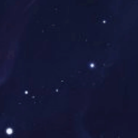
，在部分关键时刻，重庆排球队也会面临节奏失控的问题，如遇
影响到个人发挥，也削弱了整个团队的协作能力。因此，加强心
须关注的一项重要内容。
战术执行力
执行力是决定一支球队能否胜利的重要因素之一。在精英赛中，
性和执行力。他们根据不同对手制定相应策略，通过多样化进攻
在面对高拦网时，他们常选择利用短平快攻击，以此减少失误并
，教练团队针对每场比赛进行了细致入微的准备，包括视频分析
方法使得球员能够更好理解战术意图，并落实到具体动作上，从
面的预判能力也帮助球队提前做好准备，使得他们能够从容应对
队员配合与默契
的队员配合与默契程度是任何成功团队不可或缺的一部分。在重