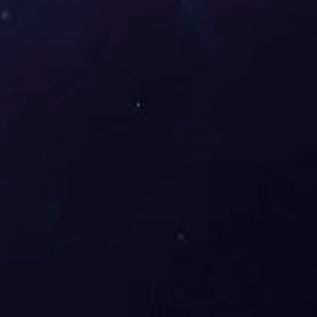
助运动员放松心情，提高注意力
养群体凝聚力。
过模拟竞赛环境帮助运动员逐渐
场挑战，为未来发展打下良好基
可以看出他们已经具备了一定实
完善各项策略。从比赛节奏到队
视的重要因素，需要统筹考虑并
重庆排球将在全国乃至国际赛事
够实现新的辉煌成就，为中国体