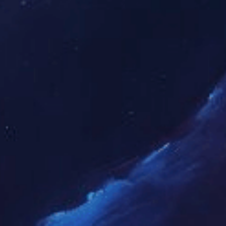
到强敌时容易出现心态波动。这
理训练，提高抗压能力将成为未
重庆排球队展现出了较强的战术
模式有效地破解对方防线。例
提高得分机会。
和现场指导。这种全方位、多角
而增强了整体默契。此外，对各
突发状况。
庆排球队中，每位成员都清晰明