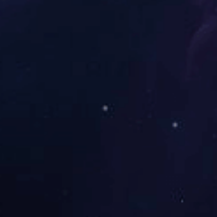
上一篇
广州乒
下一篇
南京乒