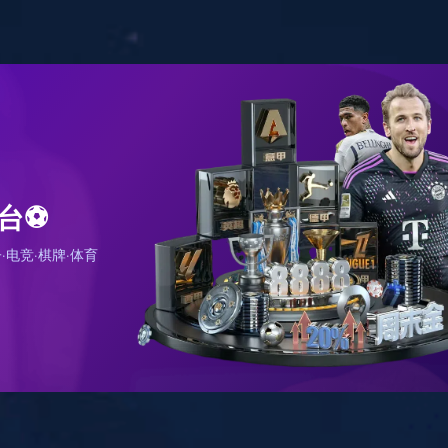
解竞技宝JJB
体育热点
体育明星
服务类型
互动竞技宝官网
体育热点
首页-
体育热点