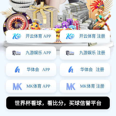
最新资讯
篮球与足球明星携手传递温暖瞬间
感动无数球迷的心灵故事
大爷分享足球明星的精彩语录视频
引发热议与共鸣
足球明星妻子们的生活揭秘在哪里