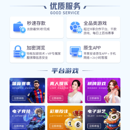
可以观看和了解
足球明星齐聚追悼会缅怀科比的伟
大与传奇人生
足球明星化身DJ打碟现场激情四
溢的精彩瞬间图片素材分享
东山再起的足球明星背后的励志故
事与辉煌成就揭秘
弗兰克的足球传奇：从球场到荣耀
的辉煌之路
北京篮球队在挑战赛中的意识表现
分析与点评探讨