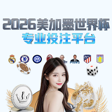
体育热点
体育热点
首页-