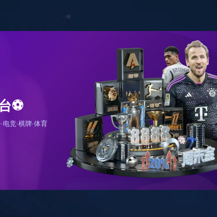
解竞技宝JJB
体育热点
体育明星
服务类型
互动竞技宝官网
体育热点
首页-
体育热点