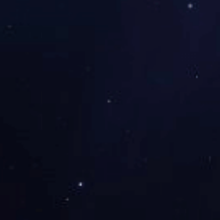
导航
网站首
竞技宝·(JJB)官网 - 华语电竞行业引
领者✅🏆『wywjh.com』🏆✅是世
了解竞
界顶级真人游戏让生活更精彩!为国
内游戏玩家打造的全球最顶级乐趣
体育热
游戏APP,提供下载、入口、首页、
体育明
平台、登陆、官网、二十四小时专
属客服在线服务!全球最安全,最信誉,
服务类