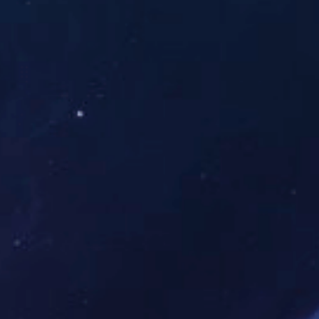
要阶段。火箭队作为西部强队之
摧毁对手防线，而球队核心詹姆
的整体表现也相当出色，拥有较高
球队年轻球员众多，其中锡安·威
应NBA节奏后，开始展现出极大
望在主场争取一场胜利，以提升