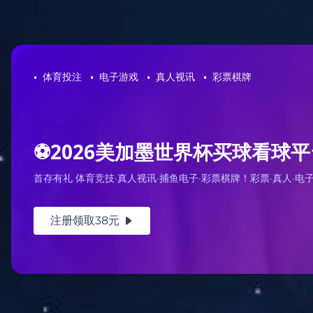
网站首页
了