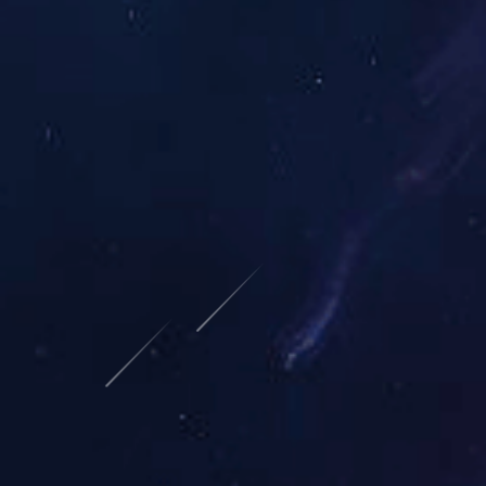
在2
篮球与足球明星携
一，
手传递温暖瞬间感
斯·
动无数球迷的心灵
的胜
故事
相对
廉森
大爷分享足球明星
的潜
的精彩语录视频引
士气
发热议与共鸣
足球明星妻子们的
生活揭秘在哪里可
以观看和了解
足球明星齐聚追悼
会缅怀科比的伟大
与传奇人生