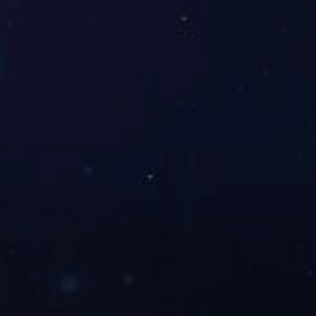
网站地图
页
XML
技宝JJB
点
星
型