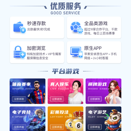
可以观看和了解
足球明星齐聚追悼会缅怀科比的伟
大与传奇人生
足球明星化身DJ打碟现场激情四
溢的精彩瞬间图片素材分享
东山再起的足球明星背后的励志故
事与辉煌成就揭秘
弗兰克的足球传奇：从球场到荣耀
的辉煌之路
北京篮球队在挑战赛中的意识表现
分析与点评探讨