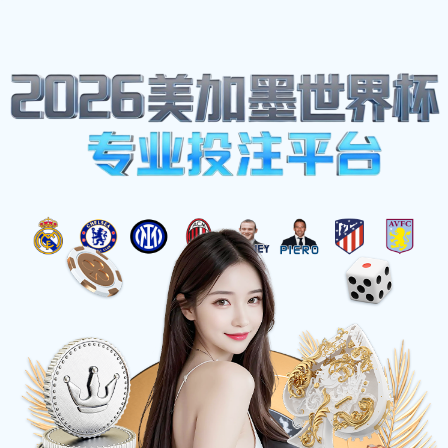
体育明星
体育明星
首页-