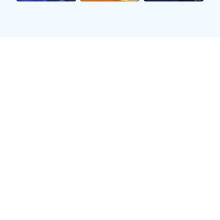
北京乒乓球队在锦标赛中的耐力表
现分析与启示
和田足球明星的崛起与成就揭秘你
知道是谁吗
lv拉杆箱与足球明星的完美结合展
现奢华与运动的魅力
全球最帅足球明星排行榜揭晓谁将
荣登第一名的宝座
导航
了解竞技宝JJB