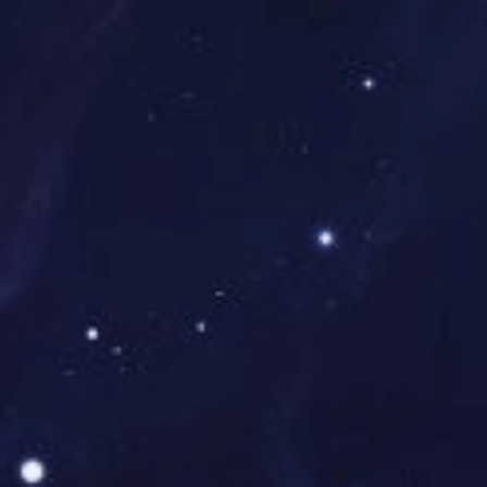
来看，全球足球明星排行榜不仅仅是数字的堆砌，它还反映了各
间相互碰撞所产生的精彩。在这个瞬息万变的时代，我们需要不
当下最闪耀的足坛之星。
影响力与市场价值
在场上的表现外，这些足球明星在场外同样拥有巨大的影响力。
增强了自身品牌价值，也进一步推动了整个足球运动的发展。许
这项运动中来，从而形成了一种良性循环。
顶级球员往往能够吸引赞助商和广告商的注意，因此他们个人品
例如，梅西代言了多家国际知名品牌，其年收入早已突破亿欧元
目，将自己的影响力扩展到了更广泛的平台上。
市场化运作不仅有利于他们个人的发展，也为整个体育产业注入
星已经不再只是简单的运动员，而是成为了社会文化的一部分，
着相关行业的发展。