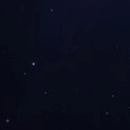
导航
网站首
竞技宝·(JJB)官网 - 华语电竞行业引
领者✅🏆『wywjh.com』🏆✅是世
了解竞
界顶级真人游戏让生活更精彩!为国
内游戏玩家打造的全球最顶级乐趣
体育热
游戏APP,提供下载、入口、首页、
体育明
平台、登陆、官网、二十四小时专
属客服在线服务!全球最安全,最信誉,
服务类
最公平的平台运营商!
互动竞
马鞍山市转僚峰257号
电话: 15297050539
邮箱: tkemwfrv@gmail.com