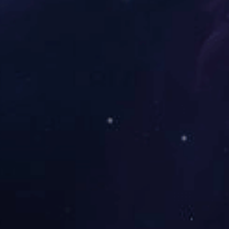
上一篇
武汉足
下一篇
克罗地