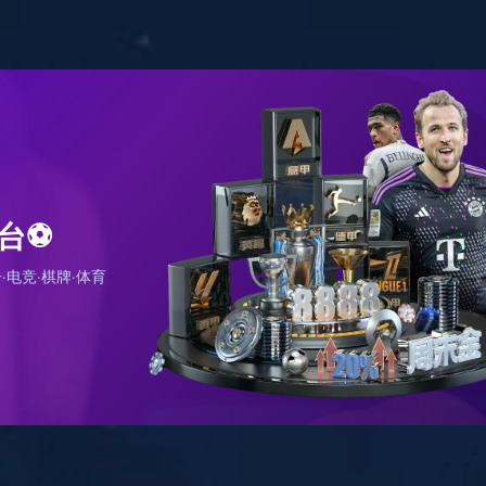
解竞技宝JJB
体育热点
体育明星
服务类型
互动竞技宝官网
体育明星
首页-
体育明星