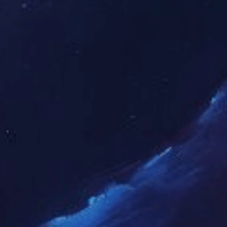
国足球文化的发展，以及不同风
断关注最新动态，以便及时了解
他们通过社交媒体与粉丝互动，
多球迷因为他们而开始关注并参
牌背后的市场价值也是不可小
。而像C罗则通过健身房及其他商
了活力。因此，可以说，这些足
他们所带来的经济效益也深远地