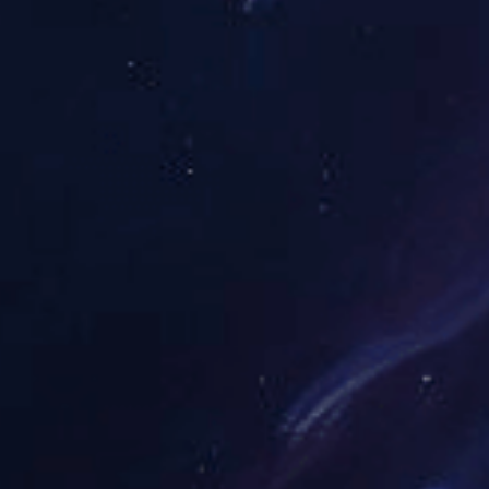
足球明星化身DJ打
碟现场激情四溢的
精彩瞬间图片素材
综合
分享
格之
谁是
东山再起的足球明
星背后的励志故事
2、
与辉煌成就揭秘
除了
不仅
弗兰克的足球传
与到
奇：从球场到荣耀
这些
的辉煌之路
觑。
业项
北京篮球队在挑战
赛中的意识表现分
这种
析与点评探讨
球明
影响