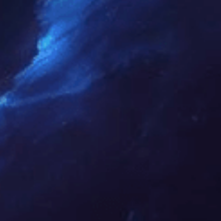
列成就与荣誉。从世界杯冠军到
成就是衡量一名优秀球员的重要
。在俱乐部层面，他带领巴萨夺
力，在多个国家联赛中创造纪录，
更体现出团队协作的重要性。
，这样骄人的成绩让他备受瞩
的明星都有其独特之处，使得整
众的大量关注。对于热爱这些运
能增进对偶像生活背景及成长历
年2月5日出生。他们不同年龄段带